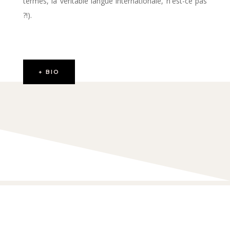
termes, la véritable langue internationale, n'est-ce pas
?!).
+ BIO